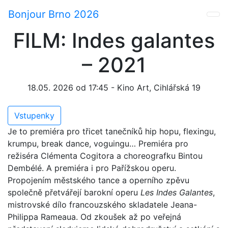
Bonjour Brno 2026
FILM: Indes galantes
– 2021
18.05. 2026 od 17:45 - Kino Art, Cihlářská 19
Vstupenky
Je to premiéra pro třicet tanečníků hip hopu, flexingu,
krumpu, break dance, voguingu… Premiéra pro
režiséra Clémenta Cogitora a choreografku Bintou
Dembélé. A premiéra i pro Pařížskou operu.
Propojením městského tance a operního zpěvu
společně přetvářejí barokní operu
Les Indes Galantes
,
mistrovské dílo francouzského skladatele Jeana-
Philippa Rameaua. Od zkoušek až po veřejná