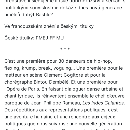
představení sledujeme lidské dobrodružství a setkání s
politickými souvislostmi: dokáže dnes nová generace
umělců dobýt Bastilu?
Ve francouzském znění s českými titulky.
České titulky: PMEJ FF MU
* * *
C’est une première pour 30 danseurs de hip-hop,
flexing, krump, break, voguing… Une première pour le
metteur en scène Clément Cogitore et pour la
chorégraphe Bintou Dembélé. Et une première pour
l’Opéra de Paris. En faisant dialoguer danse urbaine et
chant lyrique, ils réinventent ensemble le chef-d’œuvre
baroque de Jean-Philippe Rameau,
Les Indes Galantes
.
Des répétitions aux représentations publiques, c’est
une aventure humaine et une rencontre aux enjeux
politiques que nous suivons : une nouvelle génération